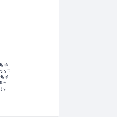
に地域に
ちをフ
け地域
事業の一
...