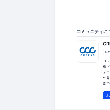
コミュニティに
CR
148
コワ
根ざ
ォロ
の発
部で